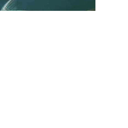
存临界水温0～38℃，水温低于5℃或高于32℃
选择水温8～30℃、气压值在990百帕以上且呈
鱼类，钓黄尾鱼可用手竿或前打竿，鱼钩可
线可用0.4～1.2号尼龙线，主线可用0.8