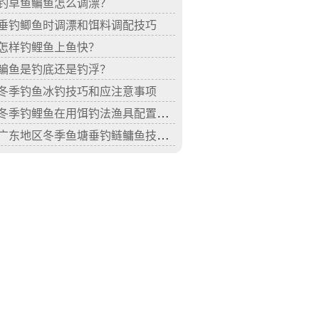
钓草鱼鳊鱼怎么调漂？
垂钓鲫鱼时调漂和饵料调配技巧
怎样钓鲤鱼上鱼快？
鳊鱼是钓底还是钓浮？
冬季钓鱼冰钓技巧和应注意事项
冬季钓鲤鱼在用饵钓法渔具配置上有技巧
广东地区冬季鱼塘垂钓鲢鳙鱼技巧分析