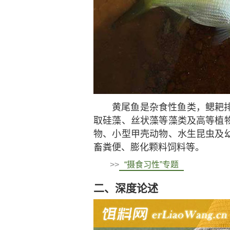
黄尾鱼是杂食性鱼类，鳃耙
取硅藻、丝状藻等藻类及高等植
物、小型甲壳动物、水生昆虫及
畜粪便、膨化颗料饲料等。
>>
“摄食习性”专题
二、深度论述