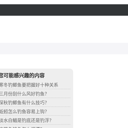
您可能感兴趣的内容
寒冬钓鲫鱼要把握好十种关系
三月份刮什么风好钓鱼？
深秋钓鲫鱼有什么技巧？
蚯蚓怎么钓鱼容易上钩？
淡水白鲳是钓底还是钓浮？