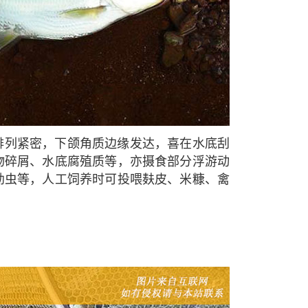
排列紧密，下颌角质边缘发达，喜在水底刮
物碎屑、水底腐殖质等，亦摄食部分浮游动
幼虫等，人工饲养时可投喂麸皮、米糠、禽