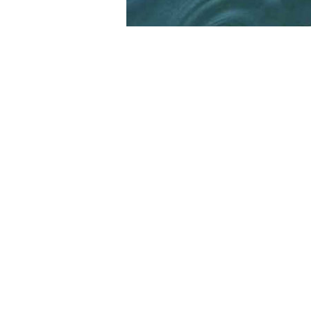
1、时间：黄尾鱼是广温性鱼类，生
几乎完全停止摄食，钓黄尾鱼建议
骤升或连续升高的天气。
2、钓具：黄尾鱼是中小型
用2～6号袖钩、1～3号海夕钩，子