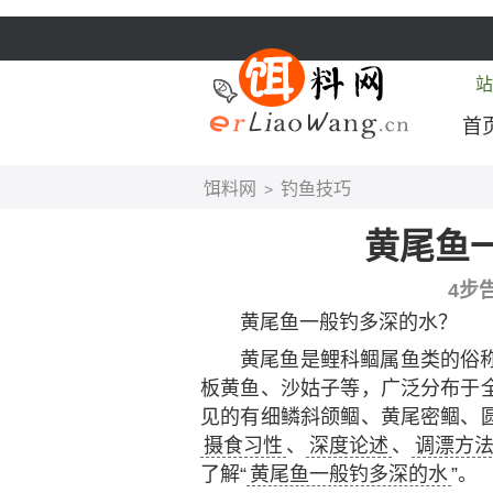
站
首
饵料网
钓鱼技巧
>
黄尾鱼
4步
黄尾鱼一般钓多深的水？
黄尾鱼是鲤科鲴属鱼类的俗
板黄鱼、沙姑子等，广泛分布于
见的有细鳞斜颌鲴、黄尾密鲴、
摄食习性
、
深度论述
、
调漂方
了解“
黄尾鱼一般钓多深的水
”。