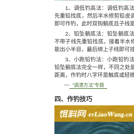
1、调低钓高法：调低钓高
先重铅找底，然后半水修剪铅皮调
即可作钓，此时双钩躺底且子线
2、铅坠躺底法：铅坠躺底
不带子线先重铅找底，接着半水
能出小半目，最后绑上子线即可
3、小跑铅钓法：小跑铅钓
铅坠躺底法完全一样，不同之处是
距离，作钓时八字环是触底或轻
>>
“调漂方法”专题
四、作钓技巧