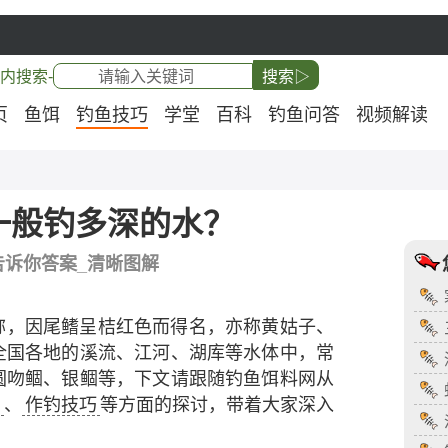
内搜索-
搜索▷
页
鱼饵
钓鱼技巧
学堂
百科
钓鱼问答
视频解读
一般钓多深的水？
告诉你答案_清晰图解
称，因尾鳍呈桔红色而得名，亦称黄姑子、
全国各地的溪流、江河、湖库等水体中，常
圆吻鲴、银鲴等，下文请跟随钓鱼饵料网从
法
、
作钓技巧
等方面的探讨，带着大家深入