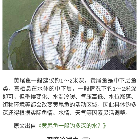
黄尾鱼一般建议钓1～2米深
。黄尾鱼是中下层鱼
类，喜栖息在水体的中下层，一般情况下钓1～2米深
即可，但季候变化、水温冷暖、气压高低、水位涨落、
饵物环境等都会改变黄尾鱼的活动区域，因此具体钓多
深还得根据实际鱼情、水情、天气等因素灵活调整。
原文出自
《黄尾鱼一般钓多深的水？》