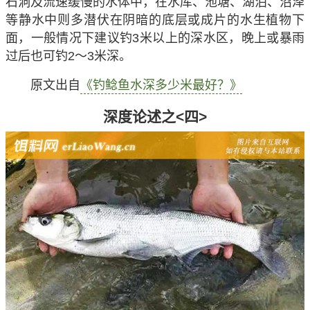
石洞及流速缓慢的水体中，在水库、池塘、湖泊、沼泽
等静水中则多潜伏在阴暗的底层或成片的水生植物下
面，一般情况下建议钓3米以上的深水区，晚上或暴雨
过后也可钓2～3米深。
原文出自
《钓鲶鱼水深多少米最好？》
深度论述之<四>