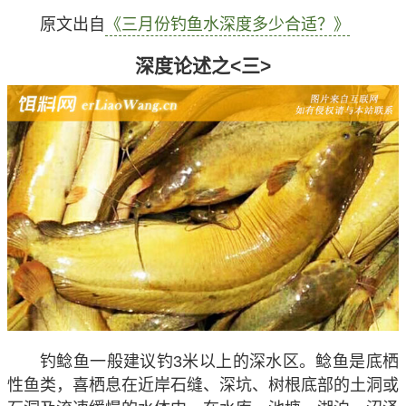
原文出自
《三月份钓鱼水深度多少合适？》
深度论述之<三>
钓鲶鱼一般建议钓3米以上的深水区
。鲶鱼是底栖
性鱼类，喜栖息在近岸石缝、深坑、树根底部的土洞或