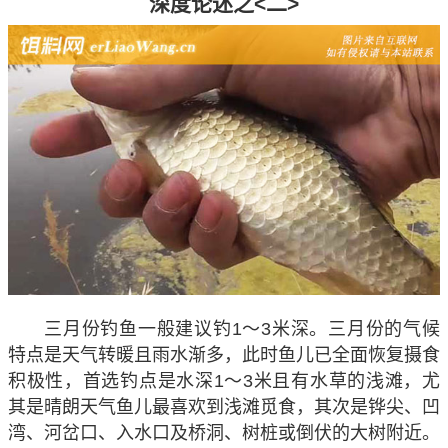
深度论述之<二>
三月份钓鱼一般建议钓1～3米深
。三月份的气候
特点是天气转暖且雨水渐多，此时鱼儿已全面恢复摄食
积极性，首选钓点是水深1～3米且有水草的浅滩，尤
其是晴朗天气鱼儿最喜欢到浅滩觅食，其次是铧尖、凹
湾、河岔口、入水口及桥洞、树桩或倒伏的大树附近。