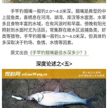
手竿钓翘嘴一般钓2.0～4.0米深
。翘嘴是典型的中
上层鱼类，喜栖息在河湾、湖湾、库汊等水面宽、水草
多且食物丰富的水域，在有风浪时和早晨、傍晚有阳光
照射到水面时尤为活跃，常集群在敞水区追捕鱼类、虾
类等猎物，手竿钓翘嘴一般钓1.5～4.0米深，但具体钓
多深取决于钓场、鱼情、水情等因素。
原文出自
《手竿钓翘嘴最佳水深多少？》
深度论述之<五>