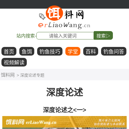
站内搜索-
搜索▷
首页
鱼饵
钓鱼技巧
学堂
百科
钓鱼问答
视频解读
饵料网
> 深度论述专题
深度论述
深度论述之<一>