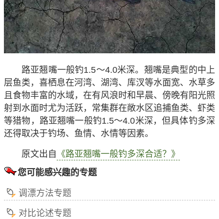
路亚翘嘴一般钓1.5～4.0米深
。翘嘴是典型的中上
层鱼类，喜栖息在河湾、湖湾、库汊等水面宽、水草多
且食物丰富的水域，在有风浪时和早晨、傍晚有阳光照
射到水面时尤为活跃，常集群在敞水区追捕鱼类、虾类
等猎物，路亚翘嘴一般钓1.5～4.0米深，但具体钓多深
还得取决于钓场、鱼情、水情等因素。
原文出自
《路亚翘嘴一般钓多深合适？》
您可能感兴趣的专题
调漂方法专题
对比论述专题